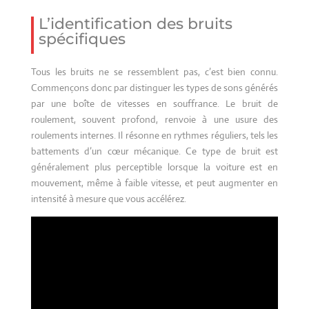
L’identification des bruits
spécifiques
Tous les bruits ne se ressemblent pas, c’est bien connu.
Commençons donc par distinguer les types de sons générés
par une boîte de vitesses en souffrance. Le bruit de
roulement, souvent profond, renvoie à une usure des
roulements internes. Il résonne en rythmes réguliers, tels les
battements d’un cœur mécanique. Ce type de bruit est
généralement plus perceptible lorsque la voiture est en
mouvement, même à faible vitesse, et peut augmenter en
intensité à mesure que vous accélérez.