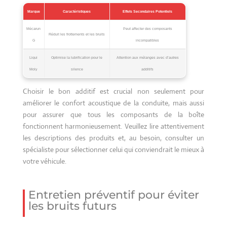
Marque
Caractéristiques
Effets Secondaires Potentiels
Mécarun
Peut affecter des composants
Réduit les frottements et les bruits
G
incompatibles
Liqui
Optimise la lubrification pour le
Attention aux mélanges avec d’autres
Moly
silence
additifs
Choisir le bon additif est crucial non seulement pour
améliorer le confort acoustique de la conduite, mais aussi
pour assurer que tous les composants de la boîte
fonctionnent harmonieusement. Veuillez lire attentivement
les descriptions des produits et, au besoin, consulter un
spécialiste pour sélectionner celui qui conviendrait le mieux à
votre véhicule.
Entretien préventif pour éviter
les bruits futurs