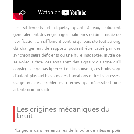
Les sifflements et cliquetis, quant à eux, indiquent
généralement des engrenages malmenés ou un manque de
lubrification. Un sifflement continu qui persiste tout au long
du changement de rapports pourrait être causé par des
synchroniseurs déficients ou une huile inadaptée. Inutile de
se voiler la face, ces sons sont des signaux d’alarme qu’il
convient de ne pas ignorer. Le plus souvent, ces bruits sont
d’autant plus audibles lors des transitions entre les vitesses,
suggérant des problèmes internes qui nécessitent une
attention immédiate.
Les origines mécaniques du
bruit
Plongeons dans les entrailles de la boîte de vitesses pour