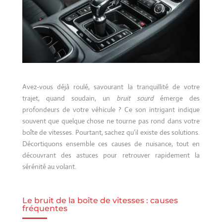
Avez-vous déjà roulé, savourant la tranquillité de votre
trajet, quand soudain, un
bruit sourd
émerge des
profondeurs de votre véhicule ? Ce son intrigant indique
souvent que quelque chose ne tourne pas rond dans votre
boîte de vitesses. Pourtant, sachez qu’il existe des solutions.
Décortiquons ensemble ces causes de nuisance, tout en
découvrant des astuces pour retrouver rapidement la
sérénité au volant.
Le bruit de la boîte de vitesses : causes
fréquentes