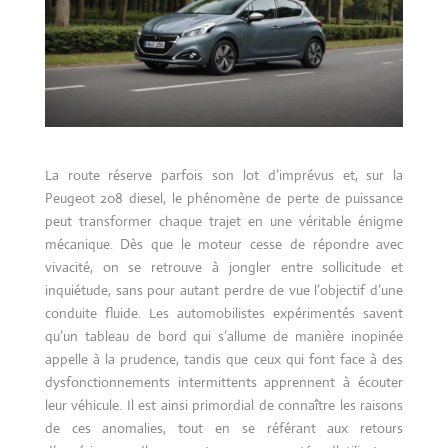
La route réserve parfois son lot d’imprévus et, sur la
Peugeot 208 diesel, le phénomène de perte de puissance
peut transformer chaque trajet en une véritable énigme
mécanique. Dès que le moteur cesse de répondre avec
vivacité, on se retrouve à jongler entre sollicitude et
inquiétude, sans pour autant perdre de vue l’objectif d’une
conduite fluide. Les automobilistes expérimentés savent
qu’un tableau de bord qui s’allume de manière inopinée
appelle à la prudence, tandis que ceux qui font face à des
dysfonctionnements intermittents apprennent à écouter
leur véhicule. Il est ainsi primordial de connaître les raisons
de ces anomalies, tout en se référant aux retours