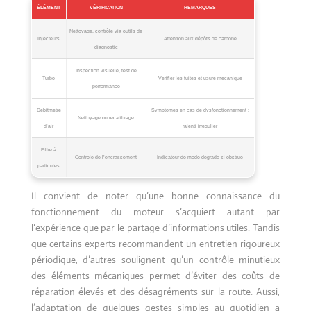
ÉLÉMENT
VÉRIFICATION
REMARQUES
Nettoyage, contrôle via outils de
Injecteurs
Attention aux dépôts de carbone
diagnostic
Inspection visuelle, test de
Turbo
Vérifier les fuites et usure mécanique
performance
Débitmètre
Symptômes en cas de dysfonctionnement :
Nettoyage ou recalibrage
d’air
ralenti irrégulier
Filtre à
Contrôle de l’encrassement
Indicateur de mode dégradé si obstrué
particules
Il convient de noter qu’une bonne connaissance du
fonctionnement du moteur s’acquiert autant par
l’expérience que par le partage d’informations utiles. Tandis
que certains experts recommandent un entretien rigoureux
périodique, d’autres soulignent qu’un contrôle minutieux
des éléments mécaniques permet d’éviter des coûts de
réparation élevés et des désagréments sur la route. Aussi,
l’adaptation de quelques gestes simples au quotidien a