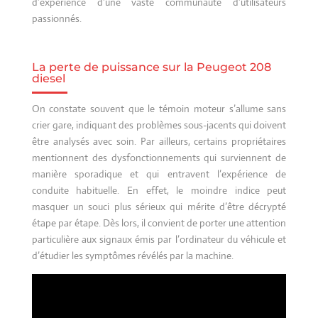
d’expérience d’une vaste communauté d’utilisateurs
passionnés.
La perte de puissance sur la Peugeot 208
diesel
On constate souvent que le témoin moteur s’allume sans
crier gare, indiquant des problèmes sous-jacents qui doivent
être analysés avec soin. Par ailleurs, certains propriétaires
mentionnent des dysfonctionnements qui surviennent de
manière sporadique et qui entravent l’expérience de
conduite habituelle. En effet, le moindre indice peut
masquer un souci plus sérieux qui mérite d’être décrypté
étape par étape. Dès lors, il convient de porter une attention
particulière aux signaux émis par l’ordinateur du véhicule et
d’étudier les symptômes révélés par la machine.