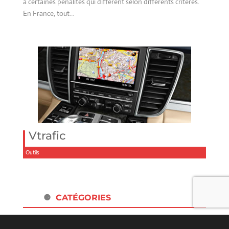
à certaines pénalités qui diffèrent selon différents critères.
En France, tout…
Vtrafic
Outils
CATÉGORIES
Non classé