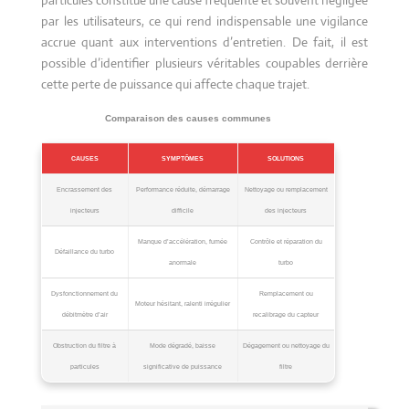
particules constitue une cause fréquente et souvent négligée
par les utilisateurs, ce qui rend indispensable une vigilance
accrue quant aux interventions d’entretien. De fait, il est
possible d’identifier plusieurs véritables coupables derrière
cette perte de puissance qui affecte chaque trajet.
Comparaison des causes communes
CAUSES
SYMPTÔMES
SOLUTIONS
Encrassement des
Performance réduite, démarrage
Nettoyage ou remplacement
injecteurs
difficile
des injecteurs
Manque d’accélération, fumée
Contrôle et réparation du
Défaillance du turbo
anormale
turbo
Dysfonctionnement du
Remplacement ou
Moteur hésitant, ralenti irrégulier
débitmètre d’air
recalibrage du capteur
Obstruction du filtre à
Mode dégradé, baisse
Dégagement ou nettoyage du
particules
significative de puissance
filtre