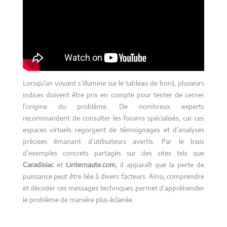
Lorsqu’un voyant s’illumine sur le tableau de bord, plusieurs
indices doivent être pris en compte pour tenter de cerner
l’origine du problème. De nombreux experts
recommandent de consulter les forums spécialisés, car ces
espaces virtuels regorgent de témoignages et d’analyses
précises émanant d’utilisateurs avertis. Par le biais
d’exemples concrets partagés sur des sites tels que
Caradisiac
et
Linternaute.com
, il apparaît que la perte de
puissance peut être liée à divers facteurs. Ainsi, comprendre
et décoder ces messages techniques permet d’appréhender
le problème de manière plus éclairée.