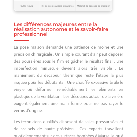
Outils requis
Kit de pose standard et patience
Matériel de découpe de précision
Les différences majeures entre la
réalisation autonome et le savoir-faire
professionnel
La pose maison demande une patience de moine et une
précision chirurgicale . Un simple courant d’air peut déposer
des poussières sous le film et gâcher le résultat final : une
imperfection minuscule devient alors très visible . Le
maniement du décapeur thermique reste l’étape la plus
risquée pour les débutants . Une chauffe excessive brûle le
vinyle ou déforme irrémédiablement les éléments en
plastique de la ventilation . Les découpes autour de la visière
exigent également une main ferme pour ne pas rayer le
vernis d’origine.
Les techniciens qualifiés disposent de salles pressurisées et
de scalpels de haute précision . Ces experts travaillent
quotidiennement sur des surfaces bombées à Marseille ou à