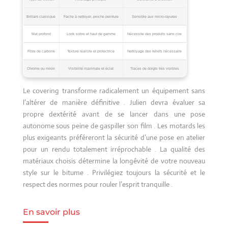
Brillant classique
Facile à nettoyer, proche peinture
Sensible aux micro-rayures
Mat profond
Look sobre et haut de gamme
Nécessite des produits sans cire
Fibre de carbone
Texture réaliste et protectrice
Nettoyage des reliefs nécessaire
Chrome ou miroir
Visibilité maximale et éclat
Traces de doigts très visibles
Le covering transforme radicalement un équipement sans
l’altérer de manière définitive . Julien devra évaluer sa
propre dextérité avant de se lancer dans une pose
autonome sous peine de gaspiller son film . Les motards les
plus exigeants préféreront la sécurité d’une pose en atelier
pour un rendu totalement irréprochable . La qualité des
matériaux choisis détermine la longévité de votre nouveau
style sur le bitume . Privilégiez toujours la sécurité et le
respect des normes pour rouler l’esprit tranquille .
En savoir plus