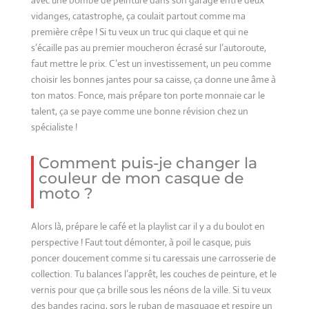
avec une bombe de peinture dans son garage entre deux
vidanges, catastrophe, ça coulait partout comme ma
première crêpe ! Si tu veux un truc qui claque et qui ne
s’écaille pas au premier moucheron écrasé sur l’autoroute,
faut mettre le prix. C’est un investissement, un peu comme
choisir les bonnes jantes pour sa caisse, ça donne une âme à
ton matos. Fonce, mais prépare ton porte monnaie car le
talent, ça se paye comme une bonne révision chez un
spécialiste !
Comment puis-je changer la
couleur de mon casque de
moto ?
Alors là, prépare le café et la playlist car il y a du boulot en
perspective ! Faut tout démonter, à poil le casque, puis
poncer doucement comme si tu caressais une carrosserie de
collection. Tu balances l’apprêt, les couches de peinture, et le
vernis pour que ça brille sous les néons de la ville. Si tu veux
des bandes racing, sors le ruban de masquage et respire un