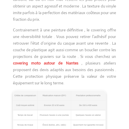
obtenir un aspect agressif et moderne . La texture du vinyle
imite parfois à la perfection des matériaux coûteux pour une
fraction du prix.
Contrairement à une peinture définitive , le covering offre
une réversibilité totale . Vous pouvez retirer l’adhésif pour
retrouver l’état d’origine du casque avant une revente . La
couche de plastique agit aussi comme un bouclier contre les
projections de graviers sur la route . Si vous cherchez un
covering moto autour de Nantes
, plusieurs ateliers
proposent des devis adaptés aux besoins des passionnés .
Cette protection physique préserve la valeur de votre
équipement sur le long terme.
Critère de comparaison
Réalisation maison (DIY)
Prestation professionnelle
Coût moyen estimé
Environ 20 à 50 euros
De 150 à 400 euros
Temps de travail
Plusieurs heures à une journée
Quelques heures en atelier
Niveau de risque
Élevé (bulles, plis, ratés)
Quasiment nul (garantie incluse)