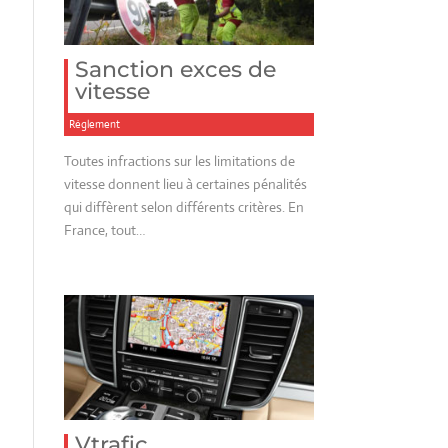
Sanction exces de
vitesse
Réglement
Toutes infractions sur les limitations de
vitesse donnent lieu à certaines pénalités
qui diffèrent selon différents critères. En
France, tout…
Vtrafic