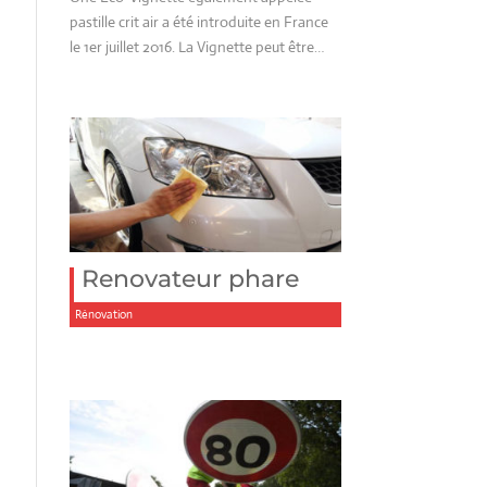
pastille crit air a été introduite en France
le 1er juillet 2016. La Vignette peut être…
Renovateur phare
Rénovation