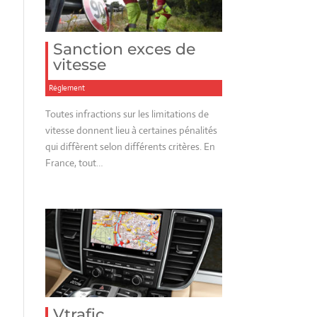
Sanction exces de
vitesse
Réglement
Toutes infractions sur les limitations de
vitesse donnent lieu à certaines pénalités
qui diffèrent selon différents critères. En
France, tout…
Vtrafic