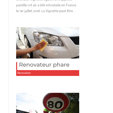
pastille crit air a été introduite en France
le 1er juillet 2016. La Vignette peut être…
Renovateur phare
Rénovation