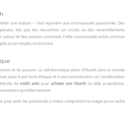
th
cheter une voiture – c’est rejoindre une communauté passionnée. Des
éciaux, tels que des rencontres sur circuits ou des rassemblements
ver autour de leur passion commune. Cette communauté active continue
plus qu’un simple constructeur.
rque
istoire et de passion. La méritocratique place d’Abarth dans le monde
ais aussi à une forte éthique et à une concentration sur l’amélioration
cherche de
credit auto
pour
acheter une Abarth
ou déjà propriétaire,
 se ressentent quotidiennement.
misé pour aider les passionnés à mieux comprendre la magie qui se cache