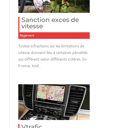
Sanction exces de
vitesse
Réglement
Toutes infractions sur les limitations de
vitesse donnent lieu à certaines pénalités
qui diffèrent selon différents critères. En
France, tout…
Vtrafic