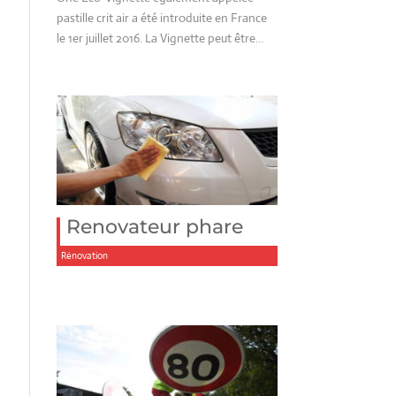
pastille crit air a été introduite en France
le 1er juillet 2016. La Vignette peut être…
Renovateur phare
Rénovation