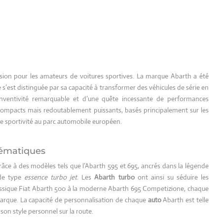
ion pour les amateurs de voitures sportives. La marque Abarth a été
 s’est distinguée par sa capacité à transformer des véhicules de série en
 inventivité remarquable et d’une quête incessante de performances
compacts mais redoutablement puissants, basés principalement sur les
de sportivité au parc automobile européen.
lématiques
grâce à des modèles tels que l’Abarth 595 et 695, ancrés dans la légende
 de type
essence turbo jet
. Les
Abarth turbo
ont ainsi su séduire les
lassique Fiat Abarth 500 à la moderne Abarth 695 Competizione, chaque
marque. La capacité de personnalisation de chaque
auto
Abarth est telle
on style personnel sur la route.