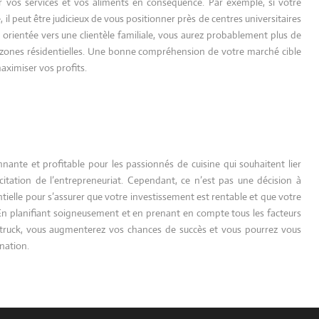
r vos services et vos aliments en conséquence. Par exemple, si votre
, il peut être judicieux de vous positionner près de centres universitaires
ôt orientée vers une clientèle familiale, vous aurez probablement plus de
e zones résidentielles. Une bonne compréhension de votre marché cible
maximiser vos profits.
nante et profitable pour les passionnés de cuisine qui souhaitent lier
tation de l’entrepreneuriat. Cependant, ce n’est pas une décision à
tielle pour s’assurer que votre investissement est rentable et que votre
. En planifiant soigneusement et en prenant en compte tous les facteurs
d truck, vous augmenterez vos chances de succès et vous pourrez vous
nation.