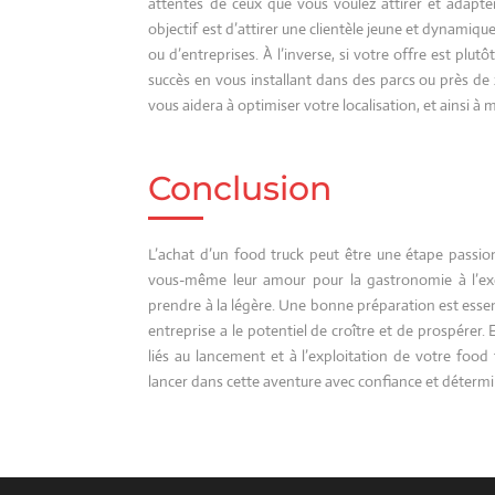
attentes de ceux que vous voulez attirer et adapte
objectif est d’attirer une clientèle jeune et dynamique
ou d’entreprises. À l’inverse, si votre offre est plut
succès en vous installant dans des parcs ou près d
vous aidera à optimiser votre localisation, et ainsi à 
Conclusion
L’achat d’un food truck peut être une étape passion
vous-même leur amour pour la gastronomie à l’exci
prendre à la légère. Une bonne préparation est essen
entreprise a le potentiel de croître et de prospérer
liés au lancement et à l’exploitation de votre foo
lancer dans cette aventure avec confiance et détermi