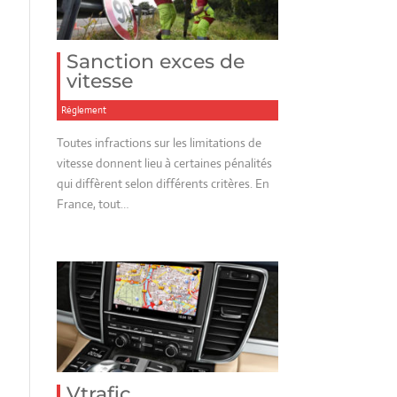
Sanction exces de
vitesse
Réglement
Toutes infractions sur les limitations de
vitesse donnent lieu à certaines pénalités
qui diffèrent selon différents critères. En
France, tout…
Vtrafic