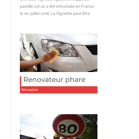
pastille crit air a été introduite en France
le 1er juillet 2016. La Vignette peut être…
Renovateur phare
Rénovation